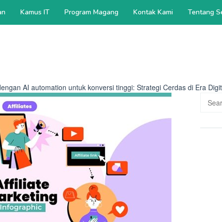
an
Kamus IT
Program Magang
Kontak Kami
Tentang S
 dengan AI automation untuk konversi tinggi: Strategi Cerdas di Era Digit
Searc
for: