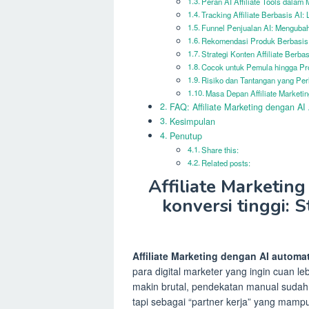
Peran AI Affiliate Tools dalam
Tracking Affiliate Berbasis AI:
Funnel Penjualan AI: Mengubah
Rekomendasi Produk Berbasis 
Strategi Konten Affiliate Berbas
Cocok untuk Pemula hingga Pr
Risiko dan Tantangan yang Per
Masa Depan Affiliate Marketi
FAQ: Affiliate Marketing dengan AI
Kesimpulan
Penutup
Share this:
Related posts:
Affiliate Marketin
konversi tinggi: S
Affiliate Marketing dengan AI automa
para digital marketer yang ingin cuan le
makin brutal, pendekatan manual sudah m
tapi sebagai “partner kerja” yang mamp