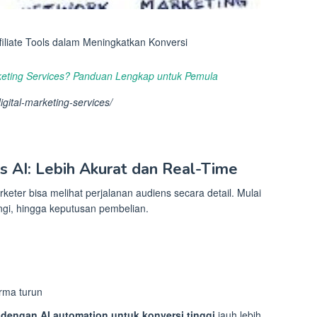
ffiliate Tools dalam Meningkatkan Konversi
arketing Services? Panduan Lengkap untuk Pemula
igital-marketing-services/
is AI: Lebih Akurat dan Real-Time
rketer bisa melihat perjalanan audiens secara detail. Mulai
ngi, hingga keputusan pembelian.
orma turun
g dengan AI automation untuk konversi tinggi
jauh lebih