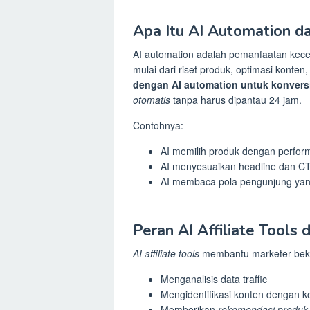
Apa Itu AI Automation da
AI automation adalah pemanfaatan kecer
mulai dari riset produk, optimasi konte
dengan AI automation untuk konversi
otomatis
tanpa harus dipantau 24 jam.
Contohnya:
AI memilih produk dengan perform
AI menyesuaikan headline dan C
AI membaca pola pengunjung yang
Peran AI Affiliate Tools
AI affiliate tools
membantu marketer beker
Menganalisis data traffic
Mengidentifikasi konten dengan ko
Memberikan
rekomendasi produk 