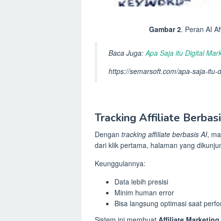
Gambar 2
. Peran AI A
Baca Juga:
Apa Saja itu Digital M
https://semarsoft.com/apa-saja-itu-d
Tracking Affiliate Berbas
Dengan
tracking affiliate berbasis AI
, ma
dari klik pertama, halaman yang dikunju
Keunggulannya:
Data lebih presisi
Minim human error
Bisa langsung optimasi saat perf
Sistem ini membuat
Affiliate Marketin