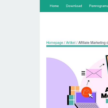
Skip
Home
Download
Pemrogram
to
content
Homepage
/
Artikel
/
Affiliate Marketing