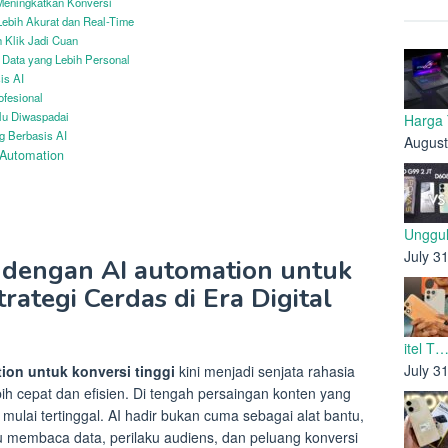
 Meningkatkan Konversi
 Lebih Akurat dan Real-Time
 Klik Jadi Cuan
Data yang Lebih Personal
is AI
ofesional
lu Diwaspadai
Harga
ng Berbasis AI
August
 Automation
Unggul
July 3
g dengan AI automation untuk
trategi Cerdas di Era Digital
itel T
July 3
tion untuk konversi tinggi
kini menjadi senjata rahasia
bih cepat dan efisien. Di tengah persaingan konten yang
ulai tertinggal. AI hadir bukan cuma sebagai alat bantu,
u membaca data, perilaku audiens, dan peluang konversi