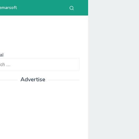
emarsoft
al
h
Advertise