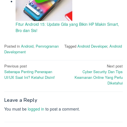
Fitur Android 15: Update Gila yang Bikin HP Makin Smart,
Bro dan Sis!
Posted in
Android
,
Pemrograman
Tagged
Android Developer
,
Android
Development
Post
Previous post
Next post
Seberapa Penting Penerapan
Cyber Security Dan Tips
navigation
UI/UX Saat Ini? Ketahui Disini!
Keamanan Online Yang Perlu
Diketahui
Leave a Reply
You must be
logged in
to post a comment.