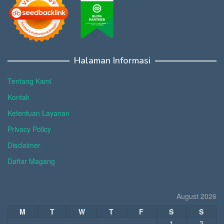
Halaman Informasi
Tentang Kami
Kontak
Ketentuan Layanan
Privacy Policy
Disclaimer
Daftar Magang
August 2026
M
T
W
T
F
S
S
1
2