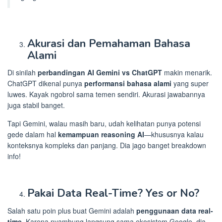
Akurasi dan Pemahaman Bahasa
Alami
Di sinilah
perbandingan AI Gemini vs ChatGPT
makin menarik.
ChatGPT dikenal punya
performansi bahasa alami
yang super
luwes. Kayak ngobrol sama temen sendiri. Akurasi jawabannya
juga stabil banget.
Tapi Gemini, walau masih baru, udah kelihatan punya potensi
gede dalam hal
kemampuan reasoning AI
—khususnya kalau
konteksnya kompleks dan panjang. Dia jago banget breakdown
info!
Pakai Data Real-Time? Yes or No?
Salah satu poin plus buat Gemini adalah
penggunaan data real-
time
. Karena nyambung langsung sama ekosistem Google, dia