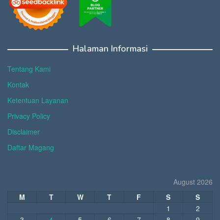
Halaman Informasi
Tentang Kami
Kontak
Ketentuan Layanan
Privacy Policy
Disclaimer
Daftar Magang
August 2026
M
T
W
T
F
S
S
1
2
3
4
5
6
7
8
9