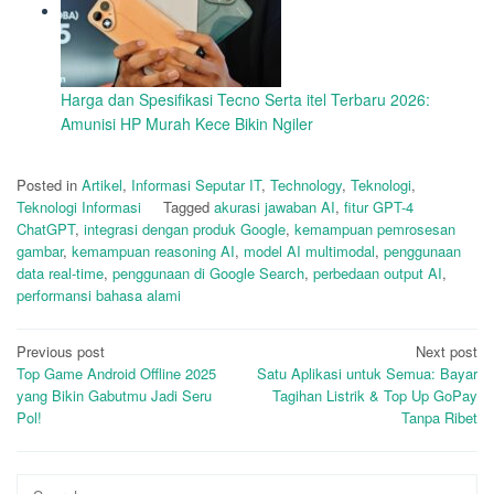
Harga dan Spesifikasi Tecno Serta itel Terbaru 2026:
Amunisi HP Murah Kece Bikin Ngiler
Posted in
Artikel
,
Informasi Seputar IT
,
Technology
,
Teknologi
,
Teknologi Informasi
Tagged
akurasi jawaban AI
,
fitur GPT-4
ChatGPT
,
integrasi dengan produk Google
,
kemampuan pemrosesan
gambar
,
kemampuan reasoning AI
,
model AI multimodal
,
penggunaan
data real-time
,
penggunaan di Google Search
,
perbedaan output AI
,
performansi bahasa alami
Post
Previous post
Next post
Top Game Android Offline 2025
Satu Aplikasi untuk Semua: Bayar
navigation
yang Bikin Gabutmu Jadi Seru
Tagihan Listrik & Top Up GoPay
Pol!
Tanpa Ribet
Search