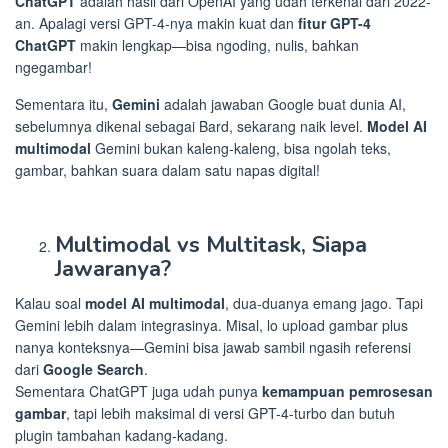
ChatGPT
adalah hasil dari OpenAI yang udah terkenal dari 2022-
an. Apalagi versi GPT-4-nya makin kuat dan
fitur GPT-4
ChatGPT
makin lengkap—bisa ngoding, nulis, bahkan
ngegambar!
Sementara itu,
Gemini
adalah jawaban Google buat dunia AI,
sebelumnya dikenal sebagai Bard, sekarang naik level.
Model AI
multimodal
Gemini bukan kaleng-kaleng, bisa ngolah teks,
gambar, bahkan suara dalam satu napas digital!
Multimodal vs Multitask, Siapa
Jawaranya?
Kalau soal
model AI multimodal
, dua-duanya emang jago. Tapi
Gemini lebih dalam integrasinya. Misal, lo upload gambar plus
nanya konteksnya—Gemini bisa jawab sambil ngasih referensi
dari
Google Search
.
Sementara ChatGPT juga udah punya
kemampuan pemrosesan
gambar
, tapi lebih maksimal di versi GPT-4-turbo dan butuh
plugin tambahan kadang-kadang.