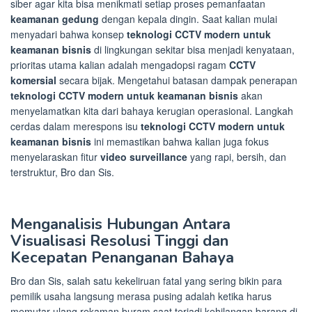
siber agar kita bisa menikmati setiap proses pemanfaatan
keamanan gedung
dengan kepala dingin. Saat kalian mulai
menyadari bahwa konsep
teknologi CCTV modern untuk
keamanan bisnis
di lingkungan sekitar bisa menjadi kenyataan,
prioritas utama kalian adalah mengadopsi ragam
CCTV
komersial
secara bijak. Mengetahui batasan dampak penerapan
teknologi CCTV modern untuk keamanan bisnis
akan
menyelamatkan kita dari bahaya kerugian operasional. Langkah
cerdas dalam merespons isu
teknologi CCTV modern untuk
keamanan bisnis
ini memastikan bahwa kalian juga fokus
menyelaraskan fitur
video surveillance
yang rapi, bersih, dan
terstruktur, Bro dan Sis.
Menganalisis Hubungan Antara
Visualisasi Resolusi Tinggi dan
Kecepatan Penanganan Bahaya
Bro dan Sis, salah satu kekeliruan fatal yang sering bikin para
pemilik usaha langsung merasa pusing adalah ketika harus
memutar ulang rekaman buram saat terjadi kehilangan barang di