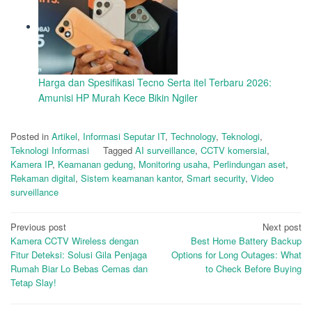
Harga dan Spesifikasi Tecno Serta itel Terbaru 2026:
Amunisi HP Murah Kece Bikin Ngiler
Posted in
Artikel
,
Informasi Seputar IT
,
Technology
,
Teknologi
,
Teknologi Informasi
Tagged
AI surveillance
,
CCTV komersial
,
Kamera IP
,
Keamanan gedung
,
Monitoring usaha
,
Perlindungan aset
,
Rekaman digital
,
Sistem keamanan kantor
,
Smart security
,
Video
surveillance
Post
Previous post
Next post
Kamera CCTV Wireless dengan
Best Home Battery Backup
navigation
Fitur Deteksi: Solusi Gila Penjaga
Options for Long Outages: What
Rumah Biar Lo Bebas Cemas dan
to Check Before Buying
Tetap Slay!