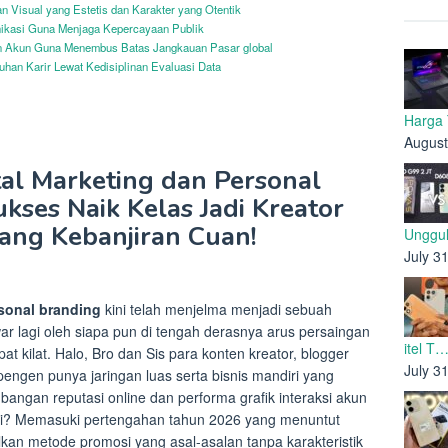
n Visual yang Estetis dan Karakter yang Otentik
ikasi Guna Menjaga Kepercayaan Publik
 Akun Guna Menembus Batas Jangkauan Pasar global
han Karir Lewat Kedisiplinan Evaluasi Data
Harga
August
tal Marketing dan Personal
kses Naik Kelas Jadi Kreator
yang Kebanjiran Cuan!
Unggul
July 3
rsonal branding
kini telah menjelma menjadi sebuah
ar lagi oleh siapa pun di tengah derasnya arus persaingan
itel T
pat kilat. Halo, Bro dan Sis para konten kreator, blogger
July 3
 pengen punya jaringan luas serta bisnis mandiri yang
bangan reputasi online dan performa grafik interaksi akun
ini? Memasuki pertengahan tahun 2026 yang menuntut
lkan metode promosi yang asal-asalan tanpa karakteristik