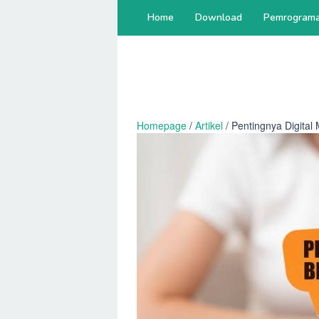
Skip
Home
Download
Pemrogram
to
content
Homepage
/
Artikel
/
Pentingnya Digital