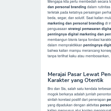
Mengapa kita perlu membedah secara t
dan personal branding
dalam rutinitas
terletak pada ketatnya persaingan perha
beda, segar, dan solutif. Saat kalian 
marketing dan personal branding
di i
penguasaan
strategi pemasaran digita
pentingnya digital marketing dan pe
membangun bisnis tanpa fondasi karakte
dalam mempraktikkan
pentingnya digi
bahwa kalian mampu merancang kons
tanpa terlihat kaku atau membosankan, 
Merajai Pasar Lewat Pen
Karakter yang Otentik
Bro dan Sis, salah satu kendala terbesa
mogok berkarya adalah jumlah penonton 
sinilah korelasi positif dari penerapan
pe
yang dipadukan dengan aktivitas
person
kalian menyusun alur konten menggun