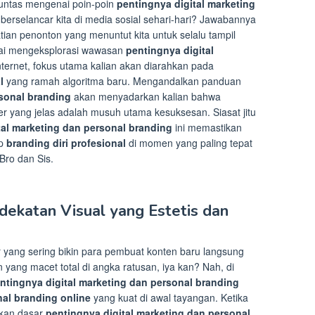
untas mengenai poin-poin
pentingnya digital marketing
 berselancar kita di media sosial sehari-hari? Jawabannya
tian penonton yang menuntut kita untuk selalu tampil
mulai mengeksplorasi wawasan
pentingnya digital
nternet, fokus utama kalian akan diarahkan pada
l
yang ramah algoritma baru. Mengandalkan panduan
rsonal branding
akan menyadarkan kalian bahwa
r yang jelas adalah musuh utama kesuksesan. Siasat jitu
tal marketing dan personal branding
ini memastikan
ep
branding diri profesional
di momen yang paling tepat
Bro dan Sis.
dekatan Visual yang Estetis dan
r yang sering bikin para pembuat konten baru langsung
yang macet total di angka ratusan, iya kan? Nah, di
ntingnya digital marketing dan personal branding
al branding online
yang kuat di awal tayangan. Ketika
akan dasar
pentingnya digital marketing dan personal